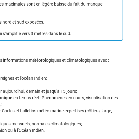
les maximales sont en légère baisse du fait du manque
Accéder au site de Météo-France
es nord et sud exposées.
i s'amplifie vers 3 mètres dans le sud.
les informations météorologiques et climatologiques avec :
tte tendance est de fournir sur les 4 prochaines semaines de l’information s
reignes et l'océan Indien;
assin (zones privilégiées de formation des phénomènes cycloniques, typ
obables) ainsi que les régimes de temps dominant pour La Réunion.
ur aujourd'hui, demain et jusqu'à 15 jours;
lonique
en temps réel : Phénomènes en cours, visualisation des
;
: Cartes et bulletins météo marine expertisés (côtiers, large,
ncernées par la prévision
giques mensuels, normales climatologiques;
 au 26 avril (semaine en cours)
nion ou à l'Océan Indien.
 avril au 03 mai