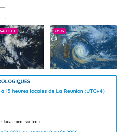
SATELLITE
CMRS
OROLOGIQUES
6 à 15 heures locales de La Réunion (UTC+4)
 et localement soutenu.