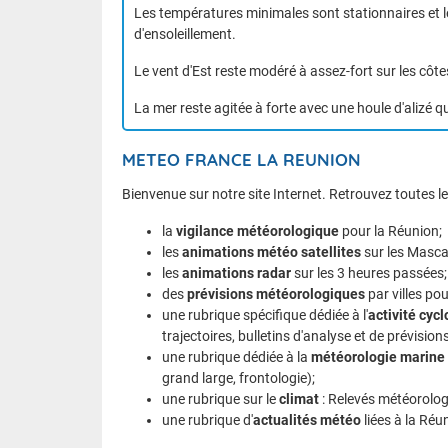
Les températures minimales sont stationnaires et 
d'ensoleillement.
Le vent d'Est reste modéré à assez-fort sur les côt
La mer reste agitée à forte avec une houle d'alizé qu
METEO FRANCE LA REUNION
Bienvenue sur notre site Internet. Retrouvez toutes 
la
vigilance météorologique
pour la Réunion;
L'objectif de ce
les
animations météo satellites
sur les Masca
cyclonique du b
les
animations radar
sur les 3 heures passées;
trajectoires pr
des
prévisions météorologiques
par villes po
une rubrique spécifique dédiée à l'
activité cyc
24/04/2026
trajectoires, bulletins d'analyse et de prévisions
une rubrique dédiée à la
météorologie marine
Semaines co
grand large, frontologie);
une rubrique sur le
climat
: Relevés météorolo
semaine S1 : 20
une rubrique d'
actualités météo
liées à la Réu
semaine S2 : 27