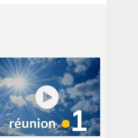
ion de nouveaux
vio-orageuse se
 pour la saison,
e décade sur le
hausse, mais qui
lus, ne peuvent
usson ne bascule
eur marquera le