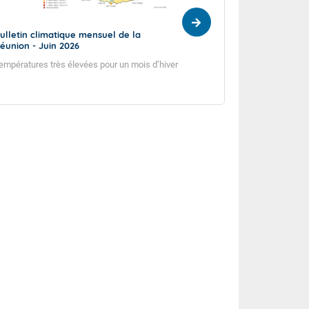
ulletin climatique mensuel de la
Bulletin climatiq
éunion - Juin 2026
Réunion - Mai 20
empératures très élevées pour un mois d’hiver
Sécheresse persist
début d’hiver.