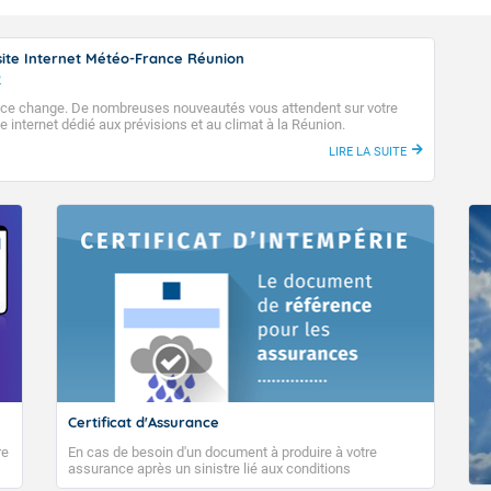
ite Internet Météo-France Réunion
2
ce change. De nombreuses nouveautés vous attendent sur votre
e internet dédié aux prévisions et au climat à la Réunion.
LIRE LA SUITE
 du mois de mai, les contraintes environnementales empêchant la format
ient graduellement se relâcher. Avec l’arrivée d’une pulsation plu
st en est le long de l’équateur (la "MJO"), et malgré cette période tardive
 pourraient même devenir plutôt favorables à la cyclogenèse en premièr
 du bassin. Les prévisions actuelles proposent un signal cyclonique en 
Dans ces circonstances, les habitants des Mascareignes, Rodrigues inc
sidérer cette saison 25/26 comme totalement terminée.
 dernier créneau de genèse cyclonique possible avant que le flux de mo
ère nord à partir de la mi-mai. Ce renversement des vents à l’équat
if en configuration d’hiver austral pour notre bassin.
Certificat d'Assurance
re
En cas de besoin d'un document à produire à votre
assurance après un sinistre lié aux conditions
météorologiques