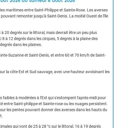
 août 2026 au samedi 8 août 2026
es maritimes entre Saint-Philippe et Sainte-Rose. Les averses
, pouvant remonter jusqu'à Saint-Denis. La moitié Ouest de l'île
 20 degrés sur le littoral, mais devrait être un peu plus
ec 8 à 12 degrés dans les cirques, 5 degrés à la plaine des
 degrés dans les plaines.
Sainte-Suzanne et Saint-Denis, et entre 60 et 70 km/h de Saint-
 sur la côte Est et Sud sauvage, avec une hauteur avoisinant les
aibles à modérées à l'Est qui s'estompent l'après-midi pour
pté entre Saint-philippe et Sainte-rose ou les nuages persistent.
e sur les pentes pouvant donner des averses dans les hauts du
t.
ales qui vont de 25 à 28 °c sur le littoral, 16 à 19 degrés