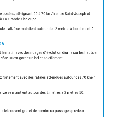
s exposées, atteignant 60 à 70 km/h entre Saint-Joseph et
e à La Grande-Chaloupe.
oule d'alizé se maintient autour des 2 mètres à localement 2
26
ÉTÉO MENSUELLE DU 27 AVRIL AU 24 MAI 2026
le matin avec des nuages d' évolution diurne sur les hauts en
 côte Ouest garde un bel ensoleillement.
ssez fortement avec des rafales attendues autour des 70 km/h
'alizé se maintient autour des 2 mètres à 2 mètres 50.
VIGILANCE ROUGE
 ciel souvent gris et de nombreux passages pluvieux.