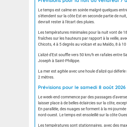
Prévisions pour la nuit du vendredi 7
Le temps est calme en soirée malgré quelques entré
s'étendent sur la côte Est en seconde partie de nuit
devrait rester à l'écart des pluies.
Les températures minimales pour la nuit vont de 18 à
fraîches sur les hauteurs par rapport à la veille, av
Chicots, 4 à 5 degrés au volcan et au Maïdo, 8 à 10
L'alizé d'Est souffle vers 50 km/h en rafales entre 
Joseph à Saint-Philippe.
La mer est agitée avec une houle d'alizé qui déferle
2 mètres.
Prévisions pour le samedi 8 août 2026
Le week-end commence par des passages d'averses f
laisser place à de belles éclaircies sur la côte, exce
En parallèle, des nuages se forment à la mi-journé
nord-ouest. Le temps est ensoleillé sur la côte Oues
Les températures sont stationnaires. avec des maxim