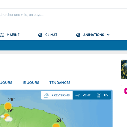
MARINE
CLIMAT
ANIMATIONS
S
 Mascareignes
 Océan Indien
 JOURS
15 JOURS
TENDANCES
PRÉVISION SAISONNIÈRE
PRÉVISIONS
VENT
UV
26°
19°
24°