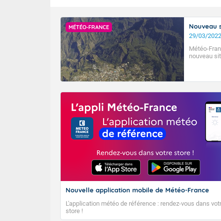
Nouveau s
MÉTÉO-FRANCE
29/03/202
Météo-Fran
nouveau sit
D’ici le début
systèmes devra
déplaçant d’oue
les conditions
centre et l’est
reste modéré. 
pas encore con
Il s’agit là du
vers l’hémisph
passage définit
Nouvelle application mobile de Météo-France
L'application météo de référence : rendez-vous dans vot
store !