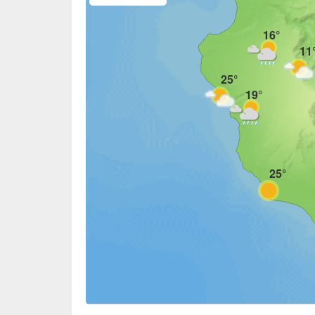
Matin
Après-midi
Soirée
16°
Nuit
11
25°
19°
25°