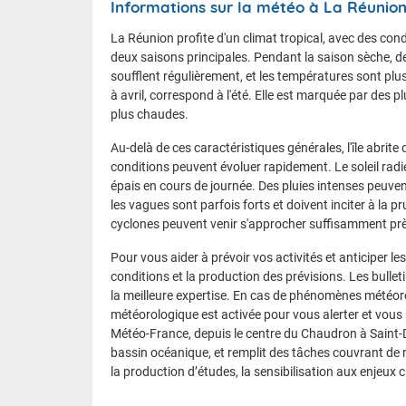
Informations sur la météo à La Réunio
semaine S3 : 04
semaine S4 : 11
La Réunion profite d'un climat tropical, avec des con
sem
aine S5 : 1
deux saisons principales. Pendant la saison sèche, de 
soufflent régulièrement, et les températures sont plus 
Activité cy
à avril, correspond à l'été. Elle est marquée par des 
plus chaudes.
Ces dernières 
Au-delà de ces caractéristiques générales, l'île abrite
nettement défav
conditions peuvent évoluer rapidement. Le soleil rad
le cyclone trop
épais en cours de journée. Des pluies intenses peuven
habitées.
les vagues sont parfois forts et doivent inciter à la p
cyclones peuvent venir s'approcher suffisamment près
Pour vous aider à prévoir vos activités et anticiper l
conditions et la production des prévisions. Les bullet
la meilleure expertise. En cas de phénomènes météoro
météorologique est activée pour vous alerter et vous
Météo-France, depuis le centre du Chaudron à Saint-De
bassin océanique, et remplit des tâches couvrant de 
la production d’études, la sensibilisation aux enjeux 