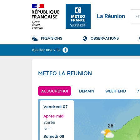
La Réunion
PREVISIONS
OBSERVATIONS
Prévisions
Ajouter une ville
TOUS LES RÉSULTAT
METEO LA REUNION
La Réunion
Domaine
Domaine
AUJOURD'HUI
DEMAIN
WEEK-END
7
+
Vendredi 07
−
Après-midi
Soirée
26°
Nuit
Samedi 08