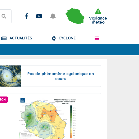
Vigilance
météo
ACTUALITÉS
CYCLONE
Articles
Pas de phénomène cyclonique en
cours
BCM
BCM