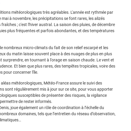
n
 au 10 mai
 au 17 mai
ditions météorologiques très agréables. L'année est rythmée par
8 au 24 mai
mai à novembre, les précipitations se font rares, les alizés
fraîches ; c'est l'hiver austral. La saison des pluies, de décembre
clonique : Dernier acte pour la saison 25/26 ?
pluies plus fréquentes et parfois abondantes, et des températures
semaines, le calme règne sur le bassin à la faveur de conditions de
 de nombreux micro-climats du fait de son relief escarpé et les
orables au développement de systèmes cycloniques. D’ailleurs depuis la f
ieux du matin laisse souvent place à des nuages de plus en plus
ical
INDUSA
a réussi à se développer début avril, sans toutefois conce
t surprendre, en tournant à l'orage en saison chaude. Le vent et
rudence. Et bien que plus rares, des tempêtes tropicales, voire des
 pour concerner l'île.
es aléas météorologiques, Météo-France assure le suivi des
ins sont régulièrement mis à jour sur ce site, pour vous apporter
logiques susceptibles de présenter des risques, la vigilance
 permettre de rester informés.
nis, joue également un rôle de coordination à l’échelle du
nombreux domaines, tels que l’entretien du réseau d’observation,
climatiques…