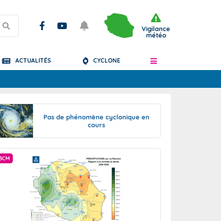
Vigilance
météo
ACTUALITÉS
CYCLONE
Articles
Pas de phénomène cyclonique en
cours
BCM
BCM