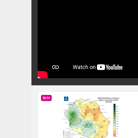
D’ici le début
systèmes devra
déplaçant d’oue
les conditions
centre et l’est
reste modéré. 
pas encore con
Il s’agit là du
BCM
vers l’hémisph
passage définit