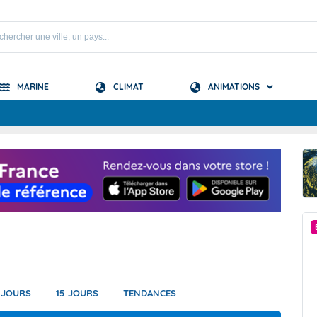
MARINE
CLIMAT
ANIMATIONS
S
 Mascareignes
 Océan Indien
PRÉVISION SAISONNIÈRE
 JOURS
15 JOURS
TENDANCES