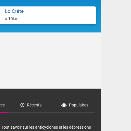
La Crête
à 10km
 grande échelle
in-Février, seul
rner les terres
es
Récents
Populaires
Tout savoir sur les anticyclones et les dépressions