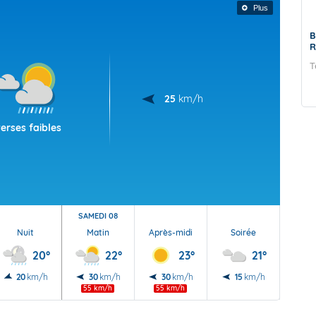
Plus
Prévision Saisonnière - La Réunion - Juin
B
2026
R
Prévision de Juin 2026 pour le trimestre Juillet-Août-
T
Septembre 2026
25
km/h
erses faibles
SAMEDI 08
Nuit
Matin
Après-midi
Soirée
Nu
20°
22°
23°
21°
20
km/h
30
km/h
30
km/h
15
km/h
15
55 km/h
55 km/h