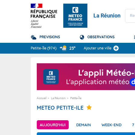
La Réunion
PREVISIONS
OBSERVATIONS
Prévisions
23°
Petite-Île
(974)
Ajouter une ville
TOUS LES RÉSULTAT
La Réunion
Domaine
Domaine
Accueil
La Réunion
Petite-Île
METEO PETITE-ILE
AUJOURD'HUI
DEMAIN
WEEK-END
7