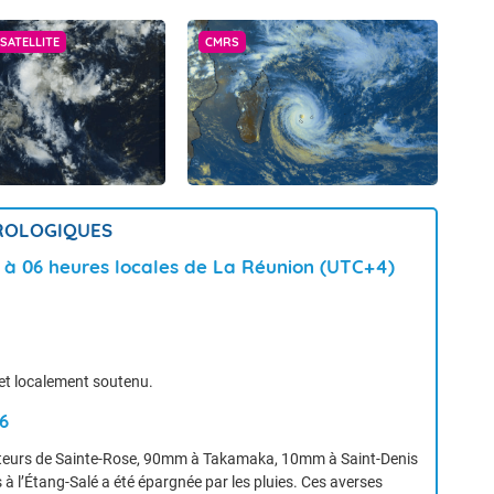
SATELLITE
CMRS
OROLOGIQUES
6 à 06 heures locales de La Réunion (UTC+4)
 et localement soutenu.
6
uteurs de Sainte-Rose, 90mm à Takamaka, 10mm à Saint-Denis
s à l’Étang-Salé a été épargnée par les pluies. Ces averses