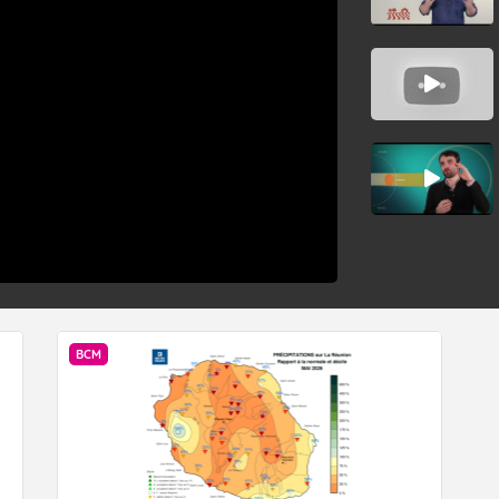
 du mois de mai, les contraintes environnementales empêchant la format
ient graduellement se relâcher. Avec l’arrivée d’une pulsation plu
st en est le long de l’équateur (la "MJO"), et malgré cette période tardive
 pourraient même devenir plutôt favorables à la cyclogenèse en premièr
 du bassin. Les prévisions actuelles proposent un signal cyclonique en 
Dans ces circonstances, les habitants des Mascareignes, Rodrigues inc
sidérer cette saison 25/26 comme totalement terminée.
 dernier créneau de genèse cyclonique possible avant que le flux de mo
BCM
ère nord à partir de la mi-mai. Ce renversement des vents à l’équat
if en configuration d’hiver austral pour notre bassin.