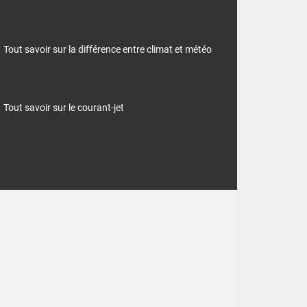
Tout savoir sur la différence entre climat et météo
ion de nouveaux
Tout savoir sur le courant-jet
vio-orageuse se
 pour la saison,
e décade sur le
hausse, mais qui
lus, ne peuvent
usson ne bascule
eur marquera le