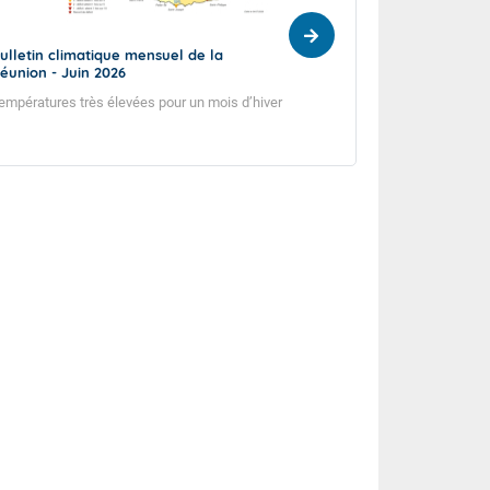
ulletin climatique mensuel de la
Bulletin climatiq
éunion - Juin 2026
Réunion - Mai 20
empératures très élevées pour un mois d’hiver
Sécheresse persist
début d’hiver.
it
20°
km/h