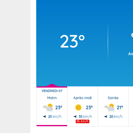
23°
Av
VENDREDI 07
Matin
Après-midi
Soirée
23°
23°
21°
25
km/h
35
km/h
20
km/h
65 km/h