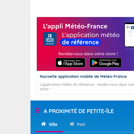
L'objectif de ce
cyclonique du b
Nouvelle application mobile de Météo-France
trajectoires pr
L'application météo de référence : rendez-vous dans vot
24/04/2026
store !
Semaines co
A PROXIMITÉ DE PETITE-ÎLE
semaine S1 : 20
semaine S2 : 27
Ville
Port
semaine S3 : 04
semaine S4 : 11