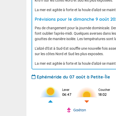
km/h sur les côtes Nord et Sud les plus exposées.
La mer est agitée à forte et la houle d'alizé se main
Prévisions pour le dimanche 9 août 20
Peu de changement pour la journée dominicale. Des
font oublier l'après-midi. Quelques averses dans le
gouttes de manière isolée. Les températures sont l
TENDANCE M
L'alizé d'Est à Sud-Est souffle une nouvelle fois a
sur les côtes Nord et Sud les plus exposées.
La mer est agitée à forte et la houle d'alizé se main
Ephéméride du 07 août à Petite-Île
Lever
Coucher
06:47
18:02
Gaétan