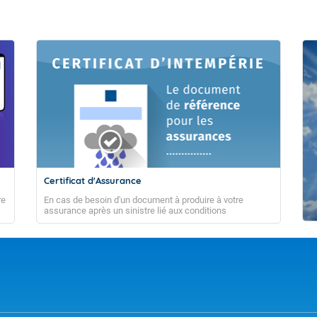
Accéder au site de Météo-France
tte tendance est de fournir sur les 4 prochaines semaines de l’information s
assin (zones privilégiées de formation des phénomènes cycloniques, typ
Certificat d'Assurance
obables) ainsi que les régimes de temps dominant pour La Réunion.
re
En cas de besoin d'un document à produire à votre
assurance après un sinistre lié aux conditions
météorologiques
ncernées par la prévision
 au 26 avril (semaine en cours)
 avril au 03 mai
 au 10 mai
 au 17 mai