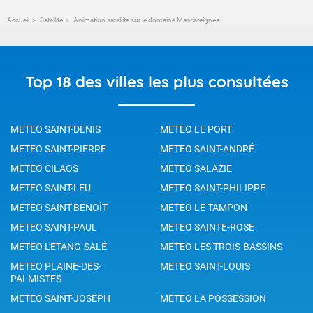
Accueil
Satellite
Animation satellite sur le domaine Mascareignes
Top 18 des villes les plus consultées
METEO SAINT-DENIS
METEO LE PORT
METEO SAINT-PIERRE
METEO SAINT-ANDRÉ
METEO CILAOS
METEO SALAZIE
METEO SAINT-LEU
METEO SAINT-PHILIPPE
METEO SAINT-BENOÎT
METEO LE TAMPON
METEO SAINT-PAUL
METEO SAINTE-ROSE
METEO L'ETANG-SALÉ
METEO LES TROIS-BASSINS
METEO PLAINE-DES-
METEO SAINT-LOUIS
PALMISTES
METEO SAINT-JOSEPH
METEO LA POSSESSION