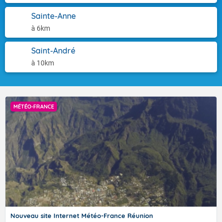
développement de systèmes cycloniques. D’ailleurs depuis la fin-
Sainte-Anne
Février, seul le cyclone tropical
INDUSA
a réussi à se développer
à 6km
début avril, sans toutefois concerner les terres habitées.
Saint-André
à 10km
MÉTÉO-FRANCE
D’ici le début du mois de mai, les contraintes environnementales
empêchant la formation de nouveaux systèmes devraient
graduellement se relâcher. Avec l’arrivée d’une pulsation pluvio-
orageuse se déplaçant d’ouest en est le long de l’équateur (la
"MJO"), et malgré cette période tardive pour la saison, les conditions
pourraient même devenir plutôt favorables à la cyclogenèse en
Nouveau site Internet Météo-France Réunion
première décade sur le centre et l’est du bassin. Les prévisions