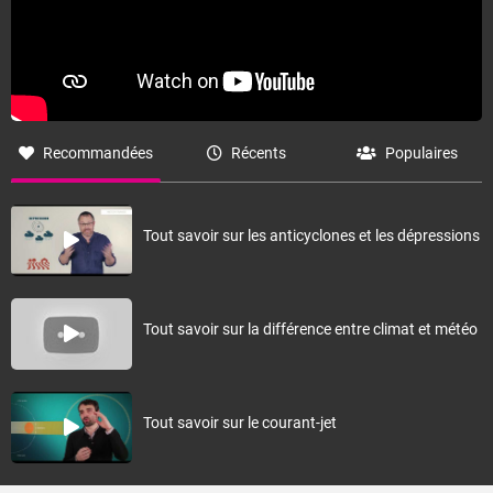
L'alizé humide présent en cette fin de semaine (S1) devrait apporter
des pluies localement soutenues, notamment sur la moitié est de
l'île. En cours de semaine suivante (S2), en lien avec une activité
dépressionnaire marquée sur les latitudes tempérées du sud-ouest
du bassin, on devrait observer le passage d'un front froid en milieu
Recommandées
Récents
Populaires
de semaine (autour de
jeudi
30) précédé d'un faible flux de nord
chaud et lourd. L'activité pluvieuse associée à ce passage frontal
reste incertaine. Il sera aussi associé à un épisode de houle australe
assez significatif autour du 30 avril et 1er mai. Par la suite, l'alizé de
Tout savoir sur les anticyclones et les dépressions
sud-est sera de retour pour la première décade de mai, avec une
alternance de périodes sèches et de passages plus humides. En
seconde quinzaine de mai, l'alizé pourrait devenir moins vigoureux
que la normale. En lien avec des eaux plus chaudes que la normale
Tout savoir sur la différence entre climat et météo
au voisinage des Mascareignes, les températures resteront le plus
souvent au-dessus des normales, même si une baisse temporaire
est probable aux premiers jours de mai à l'arrière du front froid.
Tout savoir sur le courant-jet
Fermer