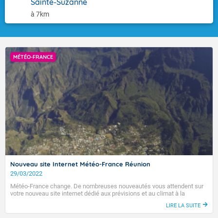
Sainte-Suzanne
à 7km
D’ici le début du mois de mai, les contraintes environnementales
empêchant la formation de nouveaux systèmes devraient
graduellement se relâcher. Avec l’arrivée d’une pulsation pluvio-
orageuse se déplaçant d’ouest en est le long de l’équateur (la
MÉTÉO-FRANCE
"MJO"), et malgré cette période tardive pour la saison, les conditions
pourraient même devenir plutôt favorables à la cyclogenèse en
première décade sur le centre et l’est du bassin. Les prévisions
actuelles proposent un signal cyclonique en hausse, mais qui reste
modéré. Dans ces circonstances, les habitants des Mascareignes,
Rodrigues inclus, ne peuvent pas encore considérer cette saison
25/26 comme totalement terminée.
Il s’agit là du dernier créneau de genèse cyclonique possible avant
que le flux de mousson ne bascule vers l’hémisphère nord à partir de
la mi-mai. Ce renversement des vents à l’équateur marquera le
Nouveau site Internet Météo-France Réunion
passage définitif en configuration d’hiver austral pour notre bassin.
29/03/2022
Météo-France change. De nombreuses nouveautés vous attendent sur
votre nouveau site internet dédié aux prévisions et au climat à la
Réunion.
LIRE LA SUITE