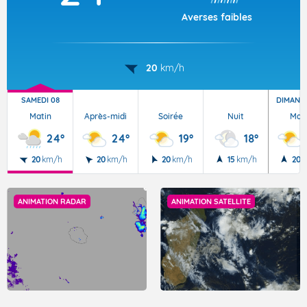
Averses faibles
20
km/h
SAMEDI 08
DIMANC
Matin
Après-midi
Soirée
Nuit
Mat
24°
24°
19°
18°
20
km/h
20
km/h
20
km/h
15
km/h
20
k
ANIMATION RADAR
ANIMATION SATELLITE