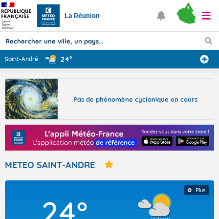
La Réunion
24°
Saint-André
Prévisions
TOUS LES RÉSULTATS
Pas de phénomène cyclonique en cours
Articles
METEO SAINT-ANDRE
Plus
24°