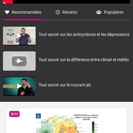
que la normale. En lien avec des eaux plus chaudes que la normale
au voisinage des Mascareignes, les températures resteront le plus
Recommandées
Récents
Populaires
souvent au-dessus des normales, même si une baisse temporaire
est probable aux premiers jours de mai à l'arrière du front froid.
Tout savoir sur les anticyclones et les dépressions
Fermer
Tout savoir sur la différence entre climat et météo
Tout savoir sur le courant-jet
BCM