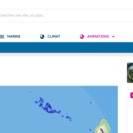
MARINE
CLIMAT
ANIMATIONS
S
 Mascareignes
 Océan Indien
PRÉVISION SAISONNIÈRE