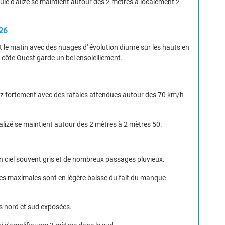
oule d'alizé se maintient autour des 2 mètres à localement 2
26
le matin avec des nuages d' évolution diurne sur les hauts en
 côte Ouest garde un bel ensoleillement.
VIGILANCE ROUGE
ssez fortement avec des rafales attendues autour des 70 km/h
'alizé se maintient autour des 2 mètres à 2 mètres 50.
Accéder au site de Météo-France
 ciel souvent gris et de nombreux passages pluvieux.
les maximales sont en légère baisse du fait du manque
es nord et sud exposées.