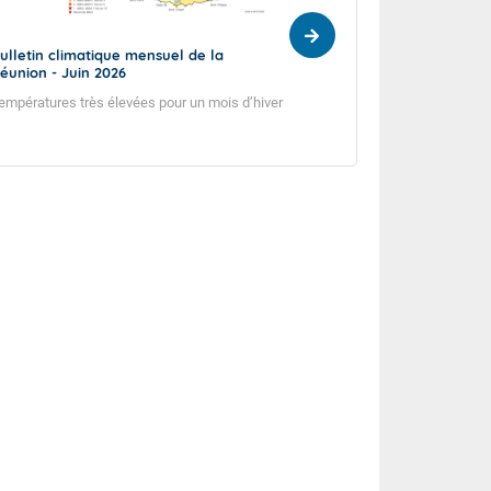
ulletin climatique mensuel de la
Bulletin climatiq
éunion - Juin 2026
Réunion - Mai 20
empératures très élevées pour un mois d’hiver
Sécheresse persist
début d’hiver.