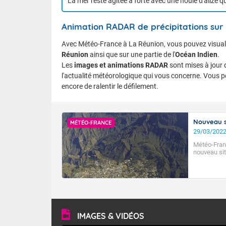
La mer reste agitée à forte avec une houle d'alizé qu
Animation RADAR de précipitations sur
Avec Météo-France à La Réunion, vous pouvez visual
Réunion
ainsi que sur une partie de l'
Océan Indien
.
Les
images et animations RADAR
sont mises à jour 
l'actualité météorologique qui vous concerne. Vous po
encore de ralentir le défilement.
Nouveau s
MÉTÉO-FRANCE
29/03/202
Météo-Fran
nouveau sit
IMAGES & VIDÉOS