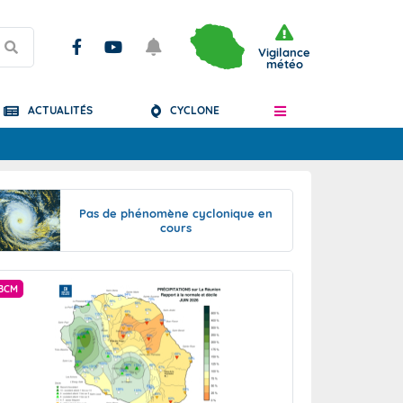
Vigilance
météo
ACTUALITÉS
CYCLONE
Articles
Pas de phénomène cyclonique en
cours
BCM
BCM