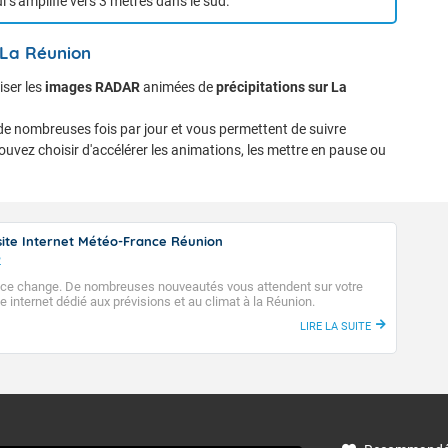
i s'amplifie vers 3 mètres dans le sud.
 La Réunion
iser les
images RADAR
animées de
précipitations sur La
de nombreuses fois par jour et vous permettent de suivre
uvez choisir d'accélérer les animations, les mettre en pause ou
ite Internet Météo-France Réunion
2
ce change. De nombreuses nouveautés vous attendent sur votre
e internet dédié aux prévisions et au climat à la Réunion.
LIRE LA SUITE