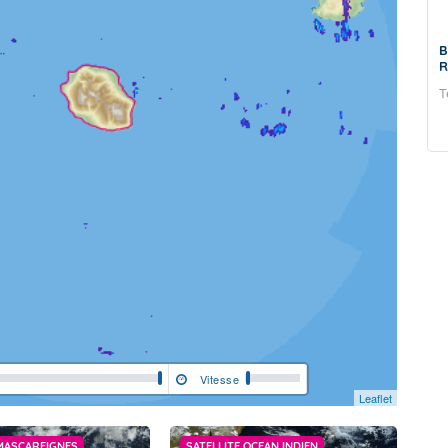
Prévision Saisonnière - La Réunion - Juin
B
2026
R
Prévision de Juin 2026 pour le trimestre Juillet-Août-
T
Septembre 2026
Vitesse
Leaflet
 MASCAREIGNES
SATELLITE OCEAN INDIEN