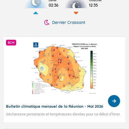
Lever
Coucher
02:36
12:35
Dernier Croissant
PRÉVISION 
n climatique mensuel de la Réunion - Mai 2026
Prévision S
se persistante et températures élevées pour ce début d’hiver.
Prévision de
2026