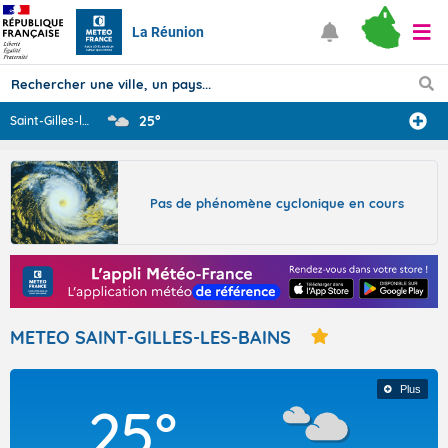
La Réunion
25°
Saint-Gilles-le
...
Prévisions
TOUS LES RÉSULTATS
Pas de phénomène cyclonique en cours
Articles
METEO SAINT-GILLES-LES-BAINS
Plus
25°