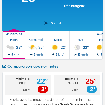
Très nuageux
5
km/h
VENDREDI 07
SAMEDI
Matin
Après-midi
Soirée
Nuit
Mat
25°
25°
22°
22°
5
km/h
5
km/h
5
km/h
15
km/h
5
k
Comparaison aux normales
Minimale
Maximale
22°
25°
du jour
du jour
3°
2°
Ecart
Ecart
Écarts avec les moyennes de températures minimales et
maximales du mois de
août
sur
Saint-Gilles-les-Bains