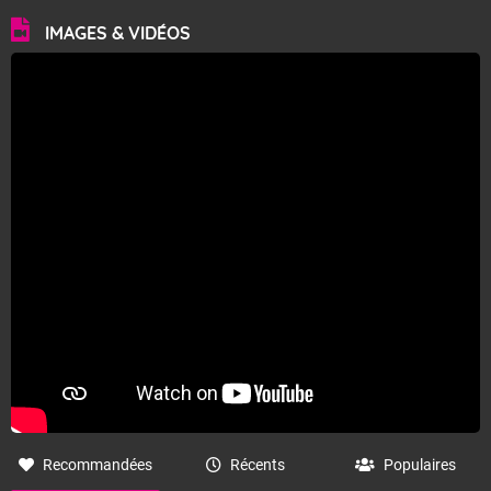
IMAGES & VIDÉOS
Régime de temps sur La Réunion : ti pa ti pa vers
l'intersaison
L'alizé humide présent en cette fin de semaine (S1) devrait apporter
des pluies localement soutenues, notamment sur la moitié est de
l'île. En cours de semaine suivante (S2), en lien avec une activité
dépressionnaire marquée sur les latitudes tempérées du sud-ouest
du bassin, on devrait observer le passage d'un front froid en milieu
de semaine (autour de
jeudi
30) précédé d'un faible flux de nord
chaud et lourd. L'activité pluvieuse associée à ce passage frontal
reste incertaine. Il sera aussi associé à un épisode de houle australe
assez significatif autour du 30 avril et 1er mai. Par la suite, l'alizé de
sud-est sera de retour pour la première décade de mai, avec une
alternance de périodes sèches et de passages plus humides. En
seconde quinzaine de mai, l'alizé pourrait devenir moins vigoureux
Recommandées
Récents
Populaires
que la normale. En lien avec des eaux plus chaudes que la normale