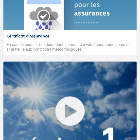
VIGILANCE ROUGE
Certificat d'Assurance
En cas de besoin d'un document à produire à votre assurance après un
Accéder au site de Météo-France
sinistre lié aux conditions météorologiques
L'objectif de cette tendance est de fournir sur les 4 prochaines
semaines de l’information sur l’activité cyclonique du bassin (zones
privilégiées de formation des phénomènes cycloniques, types de
trajectoires probables) ainsi que les régimes de temps dominant
pour La Réunion.
24/04/2026
Semaines concernées par la prévision
semaine S1 : 20 au 26 avril (semaine en cours)
semaine S2 : 27 avril au 03 mai
semaine S3 : 04 au 10 mai
semaine S4 : 11 au 17 mai