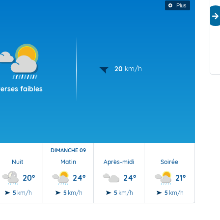
Plus
in
Bulletin climatique mensuel de la
B
Réunion - Juin 2026
R
et-Août-
Températures très élevées pour un mois d’hiver
S
d
20
km/h
erses faibles
DIMANCHE 09
Nuit
Matin
Après-midi
Soirée
Nu
20°
24°
24°
21°
5
km/h
5
km/h
5
km/h
5
km/h
5