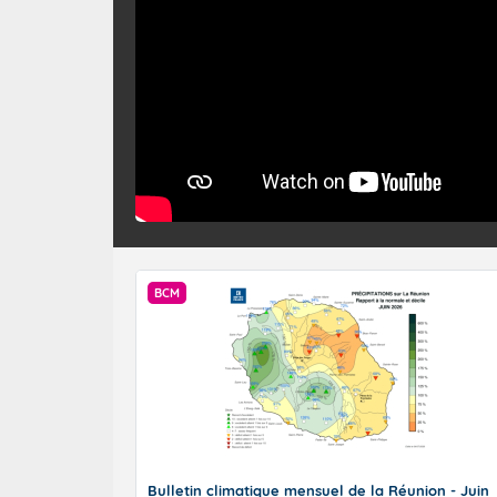
D’ici le début
systèmes devra
déplaçant d’oue
les conditions
centre et l’est
reste modéré. 
BCM
pas encore con
Il s’agit là du
vers l’hémisph
passage définit
Bulletin climatique mensuel de la Réunion - Juin