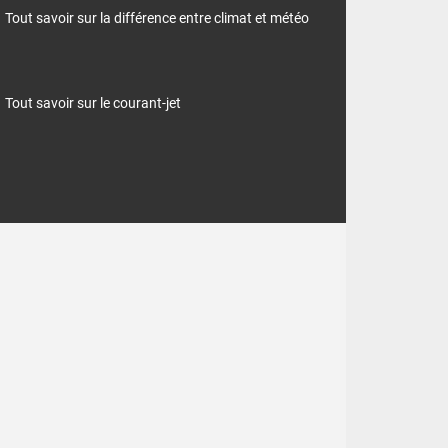
Tout savoir sur la différence entre climat et météo
Tout savoir sur le courant-jet
ion de nouveaux
vio-orageuse se
 pour la saison,
e décade sur le
hausse, mais qui
lus, ne peuvent
usson ne bascule
eur marquera le