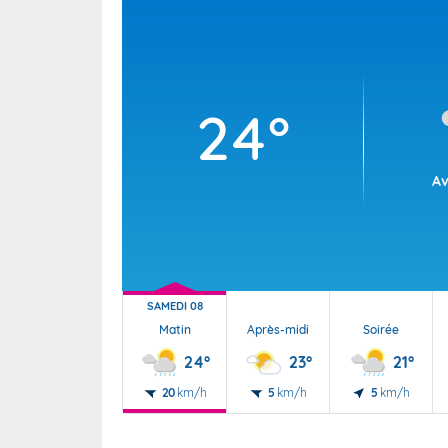
Prévision Saisonnière - La Réunion - Ju
2026
Prévision de Juin 2026 pour le trimestre Juill
24°
Septembre 2026
Av
SAMEDI 08
Matin
Après-midi
Soirée
24°
23°
21°
20
km/h
5
km/h
5
km/h