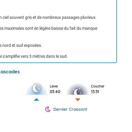
 ciel souvent gris et de nombreux passages pluvieux.
les maximales sont en légère baisse du fait du manque
es nord et sud exposées.
ÉTÉO MENSUELLE DU 27 AVRIL AU 24 MAI 2026
i s'amplifie vers 3 mètres dans le sud.
Cascades
Lever
Coucher
03:40
13:31
VIGILANCE ROUGE
Dernier Croissant