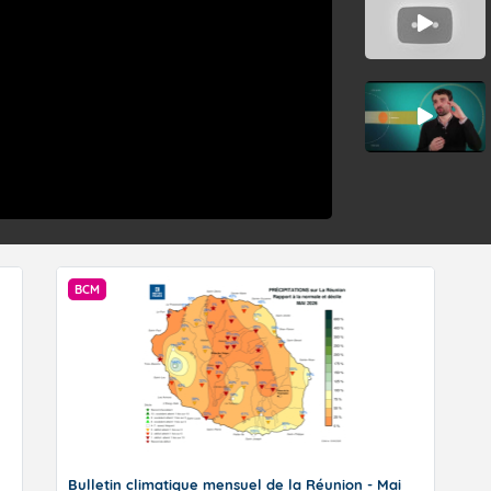
 du mois de mai, les contraintes environnementales empêchant la format
ient graduellement se relâcher. Avec l’arrivée d’une pulsation plu
st en est le long de l’équateur (la "MJO"), et malgré cette période tardive
 pourraient même devenir plutôt favorables à la cyclogenèse en premièr
 du bassin. Les prévisions actuelles proposent un signal cyclonique en 
Dans ces circonstances, les habitants des Mascareignes, Rodrigues inc
BCM
sidérer cette saison 25/26 comme totalement terminée.
 dernier créneau de genèse cyclonique possible avant que le flux de mo
ère nord à partir de la mi-mai. Ce renversement des vents à l’équat
if en configuration d’hiver austral pour notre bassin.
Bulletin climatique mensuel de la Réunion - Mai