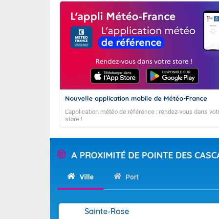
Nouvelle application mobile de Météo-France
L'objectif de ce
L'application météo de référence : rendez-vous dans vot
cyclonique du b
store !
trajectoires pr
24/04/2026
A PROXIMITÉ DE POINTE DES CAS
Semaines co
Ville
Port
semaine S1 : 20
semaine S2 : 27
semaine S3 : 04
Sainte-Rose