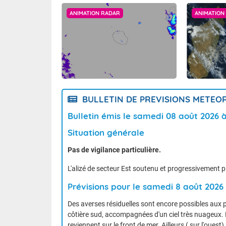
ANIMATION RADAR
ANIMATION 
BULLETIN DE PREVISIONS METE
Bulletin émis le samedi 08 août 2026 
Situation générale
Pas de vigilance particulière.
L'alizé de secteur Est soutenu et progressivement p
Prévisions pour le samedi 8 août 2026
Des averses résiduelles sont encore possibles aux pr
côtière sud, accompagnées d'un ciel très nuageux. 
reviennent sur le front de mer. Ailleurs ( sur l'oues