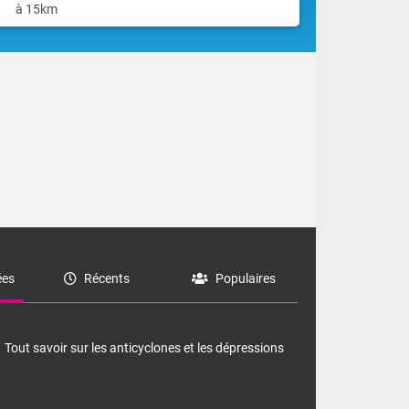
à 15km
 grande échelle
in-Février, seul
rner les terres
es
Récents
Populaires
Tout savoir sur les anticyclones et les dépressions