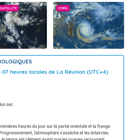
SATELLITE
CMRS
OROLOGIQUES
à 07 heures locales de La Réunion (UTC+4)
lus sec.
emières heures du jour sur la partie orientale et la frange
Progressivement, l'atmosphère s'assèche et les éclaircies
t) , le temps est clément avant que les nuages recouvrent