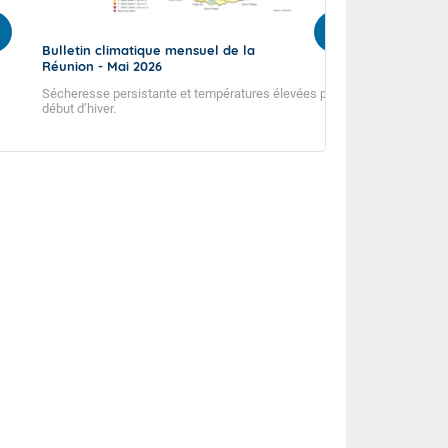
ulletin climatique mensuel de la
Prévision Saisonn
éunion - Mai 2026
Juillet 2026
écheresse persistante et températures élevées pour ce
Prévision de Juillet
ébut d’hiver.
Septembre-Octobre
it
20°
km/h