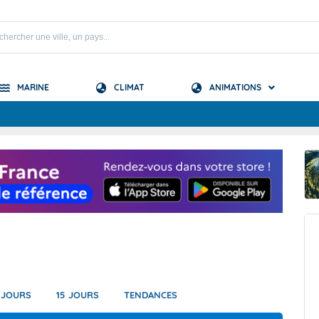
MARINE
CLIMAT
ANIMATIONS
S
 Mascareignes
 Océan Indien
BCM
 JOURS
15 JOURS
TENDANCES