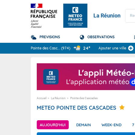
La Réunion
PREVISIONS
OBSERVATIONS
Prévisions
24°
Pointe des Casc
...
(974)
Ajouter une ville
TOUS LES RÉSULTAT
La Réunion
Domaine
Domaine
PRÉVISION SAISONNIÈRE
Accueil
La Réunion
Pointe des Cascades
METEO POINTE DES CASCADES
AUJOURD'HUI
DEMAIN
WEEK-END
7