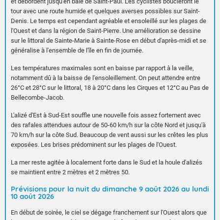
et débordent jusqu'en baie de Saint-Paul. Les cyclistes boucleront le
tour avec une route humide et quelques averses possibles sur Saint-
Denis. Le temps est cependant agréable et ensoleillé sur les plages de
l'Ouest et dans la région de Saint-Pierre. Une amélioration se dessine
sur le littoral de Sainte-Marie à Sainte-Rose en début d'après-midi et se
généralise à l'ensemble de l'île en fin de journée.
Les températures maximales sont en baisse par rapport à la veille,
notamment dû à la baisse de l'ensoleillement. On peut attendre entre
26°C et 28°C sur le littoral, 18 à 20°C dans les Cirques et 12°C au Pas de
Bellecombe-Jacob.
L'alizé d'Est à Sud-Est souffle une nouvelle fois assez fortement avec
des rafales attendues autour de 50-60 km/h sur la côte Nord et jusqu'à
70 km/h sur la côte Sud. Beaucoup de vent aussi sur les crêtes les plus
exposées. Les brises prédominent sur les plages de l'Ouest.
La mer reste agitée à localement forte dans le Sud et la houle d'alizés
se maintient entre 2 mètres et 2 mètres 50.
Prévisions pour la nuit du dimanche 9 août 2026 au lundi
10 août 2026
En début de soirée, le ciel se dégage franchement sur l'Ouest alors que