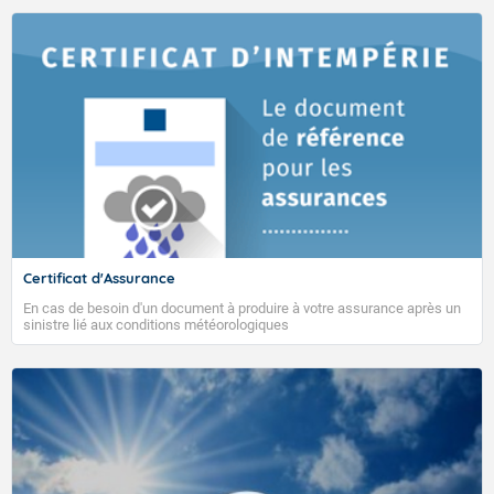
VIGILANCE ROUGE
Accéder au site de Météo-France
L'objectif de cette tendance est de fournir sur les 4 prochaines
Certificat d'Assurance
semaines de l’information sur l’activité cyclonique du bassin (zones
En cas de besoin d'un document à produire à votre assurance après un
privilégiées de formation des phénomènes cycloniques, types de
sinistre lié aux conditions météorologiques
trajectoires probables) ainsi que les régimes de temps dominant
pour La Réunion.
24/04/2026
Semaines concernées par la prévision
semaine S1 : 20 au 26 avril (semaine en cours)