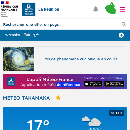
La Réunion
17°
Takamaka
Prévisions
TOUS LES RÉSULTATS
Pas de phénomène cyclonique en cours
Articles
METEO TAKAMAKA
Plus
17°