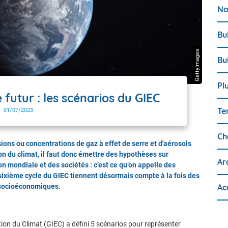
No
Bu
GettyImages
Bu
Pl
 futur : les scénarios du GIEC
Te
01/07/2023
Ch
ons ou concentrations de gaz à effet de serre et d'aérosols
on du climat, il faut donc émettre des hypothèses sur
Ar
ion mondiale et des sociétés : c’est ce qu’on appelle des
 sixième cycle du GIEC tiennent désormais compte à la fois des
Ac
s socioéconomiques.
ion du Climat (GIEC) a défini 5 scénarios pour représenter