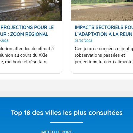
 PROJECTIONS POUR LE
IMPACTS SECTORIELS PO
UR : ZOOM RÉGIONAL
L’ADAPTATION À LA RÉUN
/2025
01/07/2023
olution attendue du climat à
Ces jeux de données climati
éunion au cours du XXIe
(observations passées et
le, méthode et résultats.
projections futures) alimente
des études d’impacts à
destination des services de l’
(ex : risque feu de forêt, gest
de la ressource en eau, réduc
des risques de catastrophes)
des secteurs climato-sensibl
comme la santé (dengue,
Top 18 des villes les plus consultées
hyperthermie en contexte hu
vagues de chaleur), l’agricult
(adaptation et évolution des
METEO LE PORT