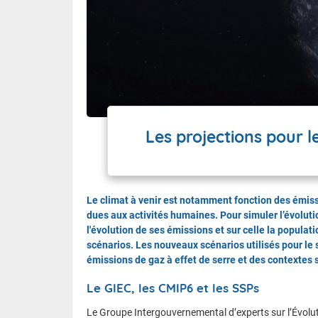
Les projections pour le
Le climat à venir est notamment fonction des émissi
dues aux activités humaines. Pour simuler l’évoluti
l'évolution de ses émissions et sur celle la populat
scénarios. Les nouveaux scénarios utilisés pour le
émissions de gaz à effet de serre et des contexte
Le GIEC, les CMIP6 et les SSPs
Le Groupe Intergouvernemental d’experts sur l’Évolut