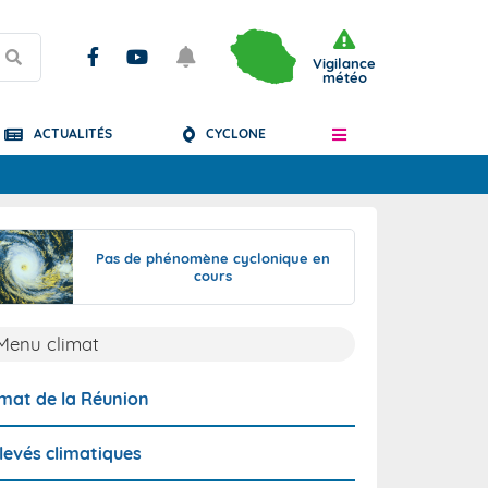
Vigilance
météo
ACTUALITÉS
CYCLONE
Articles
Pas de phénomène cyclonique en
cours
Menu climat
imat de la Réunion
levés climatiques