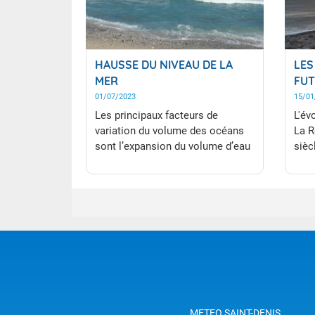
HAUSSE DU NIVEAU DE LA
LES
MER
FUT
01/07/2023
15/01
Les principaux facteurs de
L'év
variation du volume des océans
La R
sont l’expansion du volume d’eau
sièc
océanique due au réchauffement
et l’écoulement dans les océans
de l’eau stockée sur les
continents, en particulier dans les
glaciers et les nappes glaciaires.
METEO SAINT-DENIS