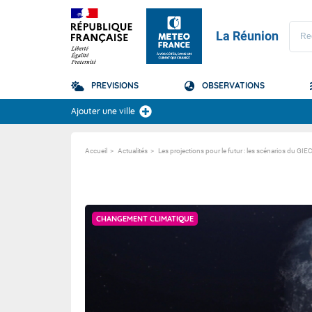
La Réunion
PREVISIONS
OBSERVATIONS
Prévisions
Ajouter une ville
TOUS LES RÉSULTAT
Accueil
Actualités
Les projections pour le futur : les scénarios du GIE
La Réunion
Domaine
Domaine
CHANGEMENT CLIMATIQUE