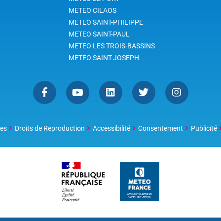
cultures à La Réunion), la
METEO CILAOS
biodiversité, l’énergie, le
METEO SAINT-PHILIPPE
bâtiment.
METEO SAINT-PAUL
METEO LES TROIS-BASSINS
METEO SAINT-JOSEPH
les
Droits de Reproduction
Accessibilité
Consentement
Publicité