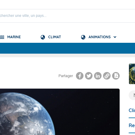
MARINE
CLIMAT
ANIMATIONS
S
C
 Mascareignes
Partager
 Océan Indien
Cl
Re