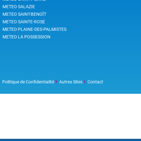
fréquence des tempêtes et des
METEO SALAZIE
cyclones tropicaux ces quatre
METEO SAINT-BENOÎT
dernières décennies.
METEO SAINTE-ROSE
METEO PLAINE-DES-PALMISTES
METEO LA POSSESSION
Politique de Confidentialité
Autres Sites
Contact