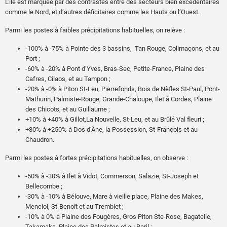
L’île est marquée par des contrastes entre des secteurs bien excédentaires
ans de mesures) à Saint-Leu ;
95 km/h à Pierrefonds le 11 ;
comme le Nord, et d’autres déficitaires comme les Hauts ou l’Ouest.
+19,9°C le 30 (journée la plus fraîche) à Gros Piton Ste-Rose.
94 km/h à Saint-Benoît le 2 ;
93 km/h à Bellecombe le 18 ;
Parmi les postes à faibles précipitations habituelles, on relève :
Température minimale journalière :
89 km/h à Pointe des 3 bassins le 1er ;
76 km/h à Gillot le 31 ;
-100% à -75% à Pointe des 3 bassins, Tan Rouge, Colimaçons, et au
+5,8°C le 28 (nuit la plus chaude) à Bellecombre-Jacob ;
76 km/h à Pierrefonds le 10.
Port ;
-2,3°C le 20 (nuit la plus froide) à Plaine des Chicots.
-60% à -20% à Pont d’Yves, Bras-Sec, Petite-France, Plaine des
Cafres, Cilaos, et au Tampon ;
-20% à -0% à Piton St-Leu, Pierrefonds, Bois de Nèfles St-Paul, Pont-
Mathurin, Palmiste-Rouge, Grande-Chaloupe, Ilet à Cordes, Plaine
des Chicots, et au Guillaume ;
+10% à +40% à Gillot,La Nouvelle, St-Leu, et au Brûlé Val fleuri ;
+80% à +250% à Dos d’Âne, la Possession, St-François et au
Chaudron.
Parmi les postes à fortes précipitations habituelles, on observe :
-50% à -30% à Ilet à Vidot, Commerson, Salazie, St-Joseph et
Bellecombe ;
-30% à -10% à Bélouve, Mare à vieille place, Plaine des Makes,
Menciol, St-Benoît et au Tremblet ;
-10% à 0% à Plaine des Fougères, Gros Piton Ste-Rose, Bagatelle,
Takamaka, Plaine des Palmistes et au Baril ;