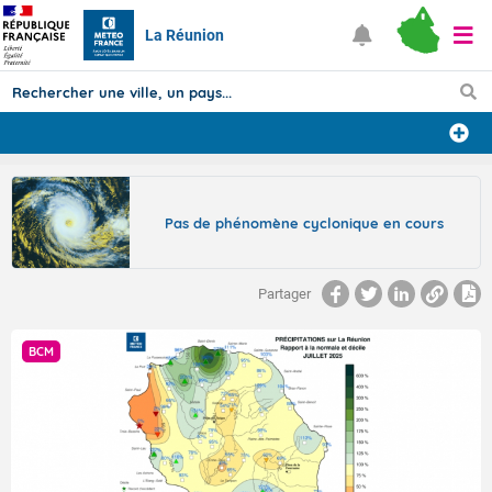
La Réunion
Prévisions
TOUS LES RÉSULTATS
Pas de phénomène cyclonique en cours
Articles
Partager
BCM