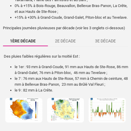
0% à +15% à Bois-Rouge, Beauvallon, Bellevue Bras-Panon, La Crête,
et aux Hauts de Ste-Rose ;
+15% à +30% à Grand-Coude, Grand-Galet, Piton-bloc et au Tevelave.
Principales journées pluvieuses par décade (voir les 3 onglets ci-dessous)
1ÈRE DÉCADE
2E DÉCADE
3E DÉCADE
Des pluies faibles régulières sur la moitié Est :
le 1er : 93 mm à Grand-Coude, 91 mm aux Hauts de Ste-Rose, 86 mm
à Grand-Galet, 76 mm à Piton-bloc, 46 mm au Tevelave ;
le 7 : 76 mm aux Hauts de Ste-Rose, 57 mm à Chemin de ceinture, 48
mm à Bellevue Bras-Panon, 23 mm au Brûlé Val Fleuri ;
le 9 : 82 mm à La Crête.
Décade plus humide, surtout sur le Nord :
Arrosages sur l’Est et le Sud-Sauvage :
le 13 : 67 mm à Takamaka, 49 mm à Bellevue Bras-Panon, 29 mm à
le 28 : 83 mm au Baril, 68 mm à Grand-Galet, 55 mm à Grand-Coude,
Plaine des Fougères ;
21 mm au Tevelave ;
le 15 : 124 mm au Baril ;
le 30 : 142 mm aux Hauts de Ste-Rose, 103 mm au Baril, 68 mm à
le 16 : 67 mm au Colorado, 38 mm à Bellevue Bras-Panon et
Grand-Galet, 45 mm à Piton-bloc.
Takamaka, 31 mm à St-François ;