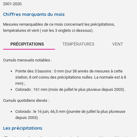
2001-2020.
Chiffres marquants du mois
Mesures remarquables de ce mois concernant les précipitations,
températures et vent ( voir les 3 onglets ci-dessous).
PRÉCIPITATIONS
TEMPÉRATURES
VENT
Cumuls mensuels notables :
Pointe des 3 bassins : 0 mm (sur 38 annés de mesures à cette
station, 8 ont connu des précipitations nulles. La normale est à 8
mm) ;
Colorado : 161 mm (mois de juillet le plus pluvieux depuis 2003).
Cumuls quotidiens élevés :
Colorado : le 16 juin, 66,5 mm (journée de juillet la plus pluvieuse
depuis 2003).
Température maximale journalière :
Rafales maximales :
Les précipitations
+30,3°C le 16 (journée la plus chaude pour un mois de juillet en 30
100 km/h à Gros piton Ste-Rose le 1er ;