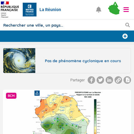
La Réunion
Prévisions
TOUS LES RÉSULTATS
Pas de phénomène cyclonique en cours
Articles
Partager
BCM