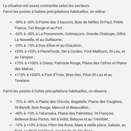
+33,6°C
101 km/h
le 3 (journée la plus chaude) à Saint-Leu ;
à Gros Piton Ste-Rose le 25 ;
La situation est assez contrastée selon les secteurs.
+28,1°C
85 km/h
le 27 (journée la plus fraîche) au Port.
à Pointe des Trois Bassins le 24 ;
Parmi les postes à faibles précipitations habituelles, on relève :
76 km/h
à Pierrefonds-aéroport le 30 ;
Température minimale journalière :
73 km/h
à St-Benoît le 6 ;
-99% à -60% à Pointe des 3 bassins, Bois de Nèfles St-Paul, Petite
72 km/h
à St-Denis le 30 ;
France, Tan Rouge et au Port ;
+25,5°C
le 7 (nuit la plus chaude) au Chaudron ;
67 km/h
à la Plaine des Palmistes le 24 ;
-60% à -40% à La Possession, Colimaçons, Grande-Chaloupe, Gillot,
+1,4°C
le 25 (nuit la plus froide) à Plaine des Chicots.
65 km/h
au Maïdo le 23.
La Nouvelle, et au Guillaume ;
-25% à -15% à Dos d’Âne et au Chaudron ;
+25% à +55% à Pierrefonds, Ilet à Cordes, Pont-Mathurin, St-Leu, et
au Tampon ;
+75% à +100% à Cilaos, Palmiste Rouge, Plaine des Cafres et Plaine
des Makes ;
+110% à +200% à Pont d’Yves, Bras-Sec, Piton St-Leu et au
Tevelave.
Parmi les postes à fortes précipitations habituelles, on observe :
-70% à -40% à Plaine des Chicots, Bagatelle, Plaine des Fougères,
St-Benoît, Bois Rouge, Menciol et Beauvallon ;
-40% à -10% à Takamaka, Plaine des Palmistes, St-François,
Bellevue Bras-Panon, Ilet à Vidot, Belouve et au Tremblet ;
-10% à +10% à Gros Piton Ste-Rose, Mare à vieille place, Salazie, au
Baril, au Brulé Val Fleuri, aux Hauts de Ste-Rose ;