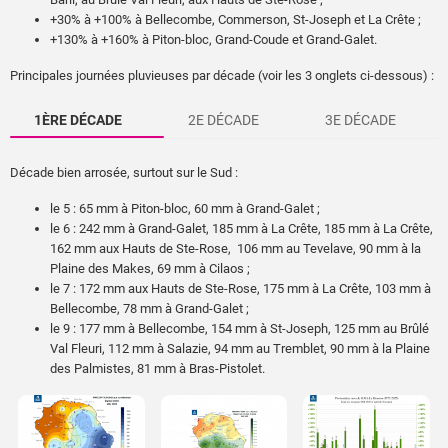
+30% à +100% à Bellecombe, Commerson, St-Joseph et La Crête ;
+130% à +160% à Piton-bloc, Grand-Coude et Grand-Galet.
Principales journées pluvieuses par décade (voir les 3 onglets ci-dessous) :
1ÈRE DÉCADE
2E DÉCADE
3E DÉCADE
Décade bien arrosée, surtout sur le Sud :
le 5 : 65 mm à Piton-bloc, 60 mm à Grand-Galet ;
le 6 : 242 mm à Grand-Galet, 185 mm à La Crête, 185 mm à La Crête,
162 mm aux Hauts de Ste-Rose, 106 mm au Tevelave, 90 mm à la
Plaine des Makes, 69 mm à Cilaos ;
le 7 : 172 mm aux Hauts de Ste-Rose, 175 mm à La Crête, 103 mm à
Bellecombe, 78 mm à Grand-Galet ;
le 9 : 177 mm à Bellecombe, 154 mm à St-Joseph, 125 mm au Brûlé
Val Fleuri, 112 mm à Salazie, 94 mm au Tremblet, 90 mm à la Plaine
des Palmistes, 81 mm à Bras-Pistolet.
Décade plutôt sèche, avec à peine quelques alizés sur l’Est.
Quelques pluies sporadiques :
le 21 : 117 mm aux Hauts de Ste-Rose, 91 mm à La Crête, 60 mm à
Bellevue Bras-Panon, 49 mm à Piton-bloc, 40 mm à Bras-Pistolet ;