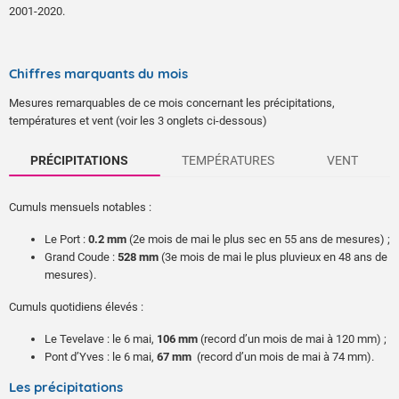
2001-2020.
Chiffres marquants du mois
Mesures remarquables de ce mois concernant les précipitations,
températures et vent (voir les 3 onglets ci-dessous)
PRÉCIPITATIONS
TEMPÉRATURES
VENT
Cumuls mensuels notables :
Le Port :
0.2 mm
(2e mois de mai le plus sec en 55 ans de mesures) ;
Grand Coude :
528 mm
(3e mois de mai le plus pluvieux en 48 ans de
mesures).
Cumuls quotidiens élevés :
Le Tevelave : le 6 mai,
106 mm
(record d’un mois de mai à 120 mm) ;
Pont d’Yves : le 6 mai,
67 mm
(record d’un mois de mai à 74 mm).
Température maximale journalière :
Rafales maximales :
Les précipitations