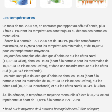
le 23 : 73 mm à La Crête, 69 mm au Tevelave, 64 mm au Tremblet, 61
mm à Grand-Coude.
Les températures
Ce mois de mai 2025 est, en contraste par rapport au début d’année, plus
« frais ». Pourtant les températures sont toujours au-dessus des normales
mensuelles.
L’écart* à la normale 1991-2020 est de
+0,81°C
pour les températures
maximales, de
+0,90°C
pour les températures minimales, et de
+0,85°C
pour les températures moyennes.
Les journées sont plus chaudes que d’habitude sur les côtes Nord
(+1,32°C à Gillot), dans les Hauts (écart à la normale pour les maximales de
+0,80°C à La Plaine des Cafres), et dans une moindre mesure sur les côtes
Sud (+0,31°C à Pierrefonds).
Les nuits sont plus douces que d’habitude dans les Hauts (écart à la
normale pour les minimales de +0,95°C à La Plaine des Cafres), sur les
côtes Sud (+0,90°C à Pierrefonds) et sur les côtes Nord (+0,84°C à Gillot).
À Gillo-aéroport, la température moyenne mensuelle s’élève à 25,2°C, ce qui
représente un écart de +1,09°C à la normale 1991-2020.
* basé sur la moyenne de 3 stations homogénéisées (Gillot-Aéroport,