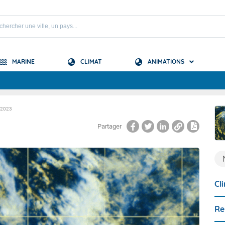
MARINE
CLIMAT
ANIMATIONS
S
-2023
 Mascareignes
Partager
 Océan Indien
Cl
Re