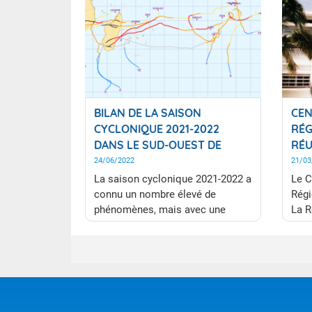
BILAN DE LA SAISON
CEN
CYCLONIQUE 2021-2022
RÉG
DANS LE SUD-OUEST DE
RÉU
L'OCÉAN INDIEN
24/06/2022
21/03
La saison cyclonique 2021-2022 a
Le C
connu un nombre élevé de
Régi
phénomènes, mais avec une
La R
majorité de tempêtes tropicales,
prem
la plupart modérées, de sorte que
perm
l’on doit considérer que l’activité
cycl
globale n’a été que légèrement
doma
supérieure à la normale. Mais
Sud-
cette saison cyclonique aura été
30 d