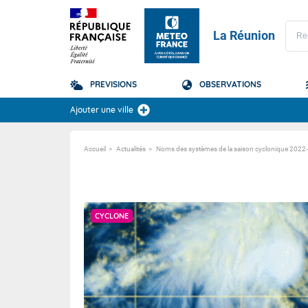
La Réunion
PREVISIONS
OBSERVATIONS
Prévisions
Ajouter une ville
TOUS LES RÉSULTAT
Accueil
Actualités
Noms des systèmes de la saison cyclonique 2022
La Réunion
Domaine
Domaine
CYCLONE