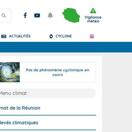
Vigilance
météo
ACTUALITÉS
CYCLONE
Articles
Pas de phénomène cyclonique en
cours
Menu climat
imat de la Réunion
levés climatiques