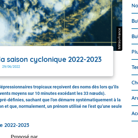
No
Bu
Météo-France
Bu
Pl
a saison cyclonique 2022-2023
Te
29/06/2022
Ch
dépressionnaires tropicaux reçoivent des noms dès lors qu’ils
(vents moyens sur 10 minutes excédant les 33 nœuds).
Ar
 pré-définies, sachant que l’on démarre systématiquement à la
on et que, normalement, un prénom utilisé ne l’est qu’une seule
Ac
ue 2022-2023
Proposé par