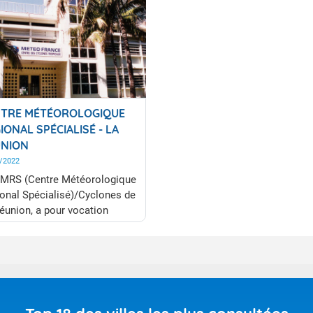
TRE MÉTÉOROLOGIQUE
IONAL SPÉCIALISÉ - LA
NION
/2022
MRS (Centre Météorologique
onal Spécialisé)/Cyclones de
éunion, a pour vocation
ière la surveillance
anente de l'activité
onique tropicale sur son
ine de responsabilité du
Ouest de l'Océan Indien (de
egrés Est à 90 degrés Est,