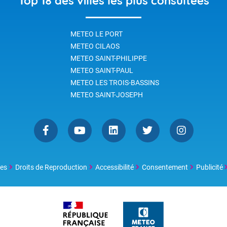
Top 18 des villes les plus consultées
e l'équateur et 40 degrés
.
METEO LE PORT
METEO CILAOS
METEO SAINT-PHILIPPE
METEO SAINT-PAUL
METEO LES TROIS-BASSINS
METEO SAINT-JOSEPH
les
Droits de Reproduction
Accessibilité
Consentement
Publicité