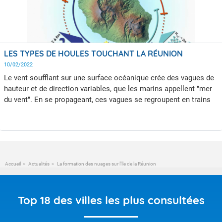
convection sur le relief.
LES TYPES DE HOULES TOUCHANT LA RÉUNION
10/02/2022
Le vent soufflant sur une surface océanique crée des vagues de
hauteur et de direction variables, que les marins appellent "mer
du vent". En se propageant, ces vagues se regroupent en trains
de vagues à l'aspect plus régulier qui constituent la houle. Cette
dernière se propage sur des distances très importantes, parfois
plusieurs milliers de kilomètres pour atteindre La Réunion.
Accueil
Actualités
La formation des nuages sur l'île de la Réunion
Top 18 des villes les plus consultées