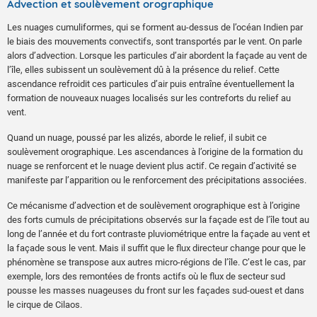
Advection et soulèvement orographique
Les nuages cumuliformes, qui se forment au-dessus de l’océan Indien par
le biais des mouvements convectifs, sont transportés par le vent. On parle
alors d’advection. Lorsque les particules d’air abordent la façade au vent de
l’île, elles subissent un soulèvement dû à la présence du relief. Cette
ascendance refroidit ces particules d’air puis entraîne éventuellement la
formation de nouveaux nuages localisés sur les contreforts du relief au
vent.
Quand un nuage, poussé par les alizés, aborde le relief, il subit ce
soulèvement orographique. Les ascendances à l’origine de la formation du
nuage se renforcent et le nuage devient plus actif. Ce regain d’activité se
manifeste par l’apparition ou le renforcement des précipitations associées.
Ce mécanisme d’advection et de soulèvement orographique est à l’origine
des forts cumuls de précipitations observés sur la façade est de l’île tout au
long de l’année et du fort contraste pluviométrique entre la façade au vent et
la façade sous le vent. Mais il suffit que le flux directeur change pour que le
phénomène se transpose aux autres micro-régions de l’île. C’est le cas, par
exemple, lors des remontées de fronts actifs où le flux de secteur sud
pousse les masses nuageuses du front sur les façades sud-ouest et dans
le cirque de Cilaos.