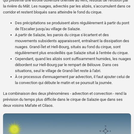
qui présente une étroite ouverture orientée au vent, résultat de l'érosion par
la rivière du Mât. Les nuages, advectés par les alizés, s'accumulent dans ce
corridor et restent bloqués sans atteindre le fond du cirque.
Des précipitations se produisent alors régulièrement à partir du pont
de l'Escalier jusqu'au village de Salazie.
A partir de Salazie, les parois du cirque s'écartent et des
mouvements subsidents apparaissent, entraînant la dissipation des
nuages. Grand-Îlet et Hell-Bourg, situés au fond du cirque, sont
régulièrement plus ensoleillés que Salazie situé à l'entrée du cirque.
Cependant, quand les alizés sont suffisamment humides, les nuages
débordent sur Hell-Bourg par le rempart de Bélouve. Dans ces
situations, seul le village de Grand-Îlet reste à l'abri.
À ce processus d'ennuagement par advection, il faut ajouter celui de
la convection qui débute le matin et se poursuit la journée.
La combinaison des deux phénomènes - advection et convection - rend la
prévision du temps plus difficile dans le cirque de Salazie que dans ses
deux voisins Mafate et Cilaos.