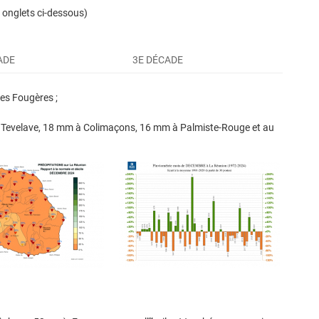
3 onglets ci-dessous)
ADE
3E DÉCADE
es Fougères ;
u Tevelave, 18 mm à Colimaçons, 16 mm à Palmiste-Rouge et au
laine des Fougères et Plaine des Palmistes, 8 mm à St-Benoît et
 Plaine des Palmistes, 14 mm à Colimaçons ;
n, 10 mm à Bois de Nèfles St-Paul, Cilaos et au Guillaume ;
, 53 mm à Tan-Rouge, 46 mm à Grand-Ilet, Bellevue Bras-Panon,
, 31 mm à St-Benoît, 15 mm à St-François.