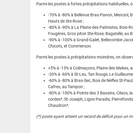
Température minimale journalière :
70 km/h le 18 au Baril
Parmi les postes à fortes précipitations habituelles, on
50 km/h le 21 à Bellecombe
+26,5°C le 28 à Gillot (nuit la plus douce)
-70% à -80% à Bellevue Bras-Panon, Menciol, Bea
+7,6°C le 6 à la Plaine des Cafres (nuit la plus f
Hauts de Ste-Rose ;
-80% à -90% à La Plaine des Palmistes, Bois-R
Fougères, Gros piton Ste-Rose, Bagatelle, au Br
-90% à -100% à Grand-Galet, Bellecombe-Jacob, S
Chicots, et Commerson.
Parmi les postes à précipitations moindres, on observ
+5% à -15% à Colimaçons, Plaine des Makes, au
-30% à -60% à St-Leu, Tan Rouge, Le Guillaume,
-60% à -80% à Bras-Sec, Bois de Nèfles St-Paul,
Cafres, au Tampon ;
-80% à -100% à Pointe des 3 Bassins, Cilaos, la
cordes*, St-Joseph, Ligne Paradis, Pierrefonds
Chaudron*.
(*) poste ayant atteint un record de déficit pour un 