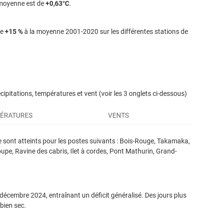
 moyenne est de
+0,63°C
.
de
+15 %
à la moyenne 2001-2020 sur les différentes stations de
pitations, températures et vent (voir les 3 onglets ci-dessous)
ÉRATURES
VENTS
sont atteints pour les postes suivants : Bois-Rouge, Takamaka,
oupe, Ravine des cabris, Ilet à cordes, Pont Mathurin, Grand-
s chaude)
 décembre 2024, entraînant un déficit généralisé. Des jours plus
)
bien sec.