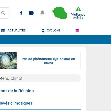
Vigilance
météo
ACTUALITÉS
CYCLONE
Articles
Pas de phénomène cyclonique en
cours
Menu climat
imat de la Réunion
levés climatiques