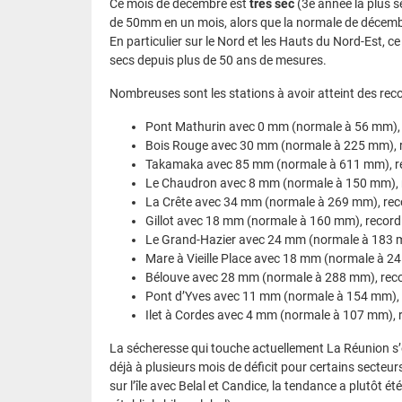
Ce mois de décembre est
très sec
(3e année la plus s
de 50mm en un mois, alors que la normale de décem
En particulier sur le Nord et les Hauts du Nord-Est, c
secs depuis plus de 50 ans de mesures.
Nombreuses sont les stations à avoir atteint des reco
Pont Mathurin avec 0 mm (normale à 56 mm), 
Bois Rouge avec 30 mm (normale à 225 mm), r
Takamaka avec 85 mm (normale à 611 mm), re
Le Chaudron avec 8 mm (normale à 150 mm), r
La Crête avec 34 mm (normale à 269 mm), rec
Gillot avec 18 mm (normale à 160 mm), record
Le Grand-Hazier avec 24 mm (normale à 183 m
Mare à Vieille Place avec 18 mm (normale à 2
Bélouve avec 28 mm (normale à 288 mm), reco
Pont d’Yves avec 11 mm (normale à 154 mm), 
Ilet à Cordes avec 4 mm (normale à 107 mm), 
La sécheresse qui touche actuellement La Réunion s’
déjà à plusieurs mois de déficit pour certains secteur
sur l’île avec Belal et Candice, la tendance a plutôt é