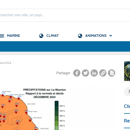
MARINE
CLIMAT
ANIMATIONS
S
mbre 2024
 Mascareignes
Partager
 Océan Indien
Cl
Re