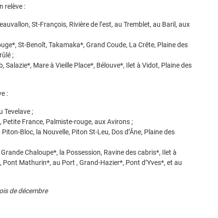
 relève :
uvallon, St-François, Rivière de l’est, au Tremblet, au Baril, aux
roide)
ouge*, St-Benoît, Takamaka*, Grand Coude, La Crête, Plaine des
ûlé ;
alazie*, Mare à Vieille Place*, Bélouve*, Ilet à Vidot, Plaine des
e :
 Tevelave ;
 Petite France, Palmiste-rouge, aux Avirons ;
 Piton-Bloc, la Nouvelle, Piton St-Leu, Dos d’Âne, Plaine des
 Grande Chaloupe*, la Possession, Ravine des cabris*, Ilet à
, Pont Mathurin*, au Port , Grand-Hazier*, Pont d’Yves*, et au
mois de décembre