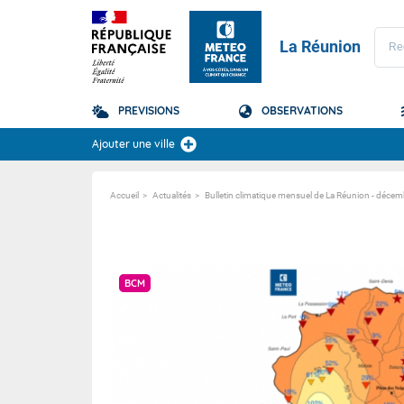
La Réunion
PREVISIONS
OBSERVATIONS
Prévisions
Ajouter une ville
TOUS LES RÉSULTAT
Accueil
Actualités
Bulletin climatique mensuel de La Réunion - déce
La Réunion
Domaine
Domaine
BCM