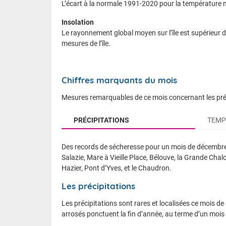
L’écart à la normale 1991-2020 pour la température
Insolation
Le rayonnement global moyen sur l’île est supérieur 
mesures de l’île.
Chiffres marquants du mois
Mesures remarquables de ce mois concernant les préci
PRÉCIPITATIONS
TEMP
Des records de sécheresse pour un mois de décembre 
Salazie, Mare à Vieille Place, Bélouve, la Grande Chal
Hazier, Pont d’Yves, et le Chaudron.
Température maximale journalière :
58 km/h le 11 à Gros Piton Sainte-Rose
Les précipitations
56 km/h le 09 à Pointe des 3 Bassins
+34,5°C le 27 à Pont Mathurin (journée la plu
51 km/h le 11 à Saint-Benoît
Les précipitations sont rares et localisées ce mois de
+17,3°C le 31 au Maïdo (journée la plus fraîche
69 km/h le 11 à Pierrefonds
arrosés ponctuent la fin d’année, au terme d’un mois 
63 km/h le 11 à Gillot