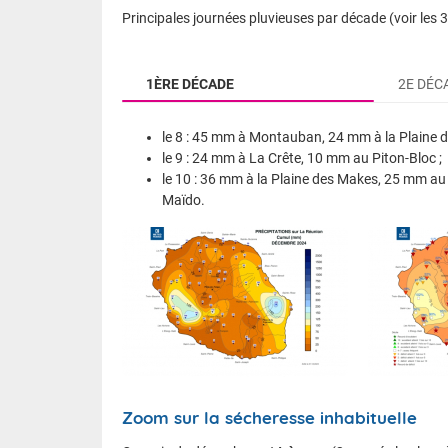
Principales journées pluvieuses par décade (voir les 
1ÈRE DÉCADE
2E DÉC
le 8 : 45 mm à Montauban, 24 mm à la Plaine d
le 9 : 24 mm à La Crête, 10 mm au Piton-Bloc ;
le 10 : 36 mm à la Plaine des Makes, 25 mm a
Maïdo.
Des averses plus réjouissantes...
le 11 : 14 mm à Menciol, 11 mm au Baril ;
le 12 : 33 mm à Takamaka, 13 mm au Brûlé, à P
le 23 : 18 mm au Chemin de ceinture, 26 mm à
à Gros Piton Ste-Rose.
le 29 : 45 mm à Colimaçons, 26 mm à Beauvallo
le 30 : 113 mm au Tevelave, 85 mm au Dimitile
et Petite-France ;
le 31 : 111 mm à Beauvallon dont 41 mm en 1h
Zoom sur la sécheresse inhabituelle