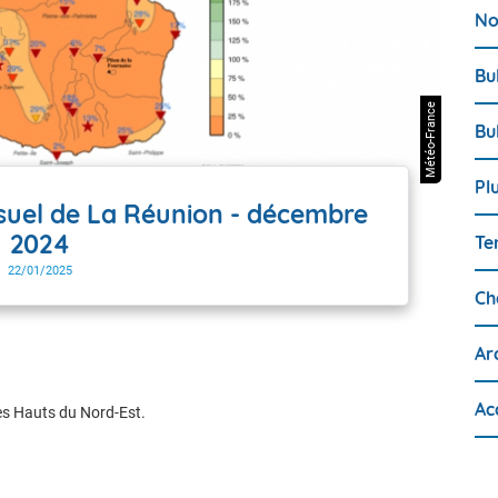
No
Bu
Météo-France
Bu
Pl
nsuel de La Réunion - décembre
2024
Te
22/01/2025
Ch
Ar
Ac
 les Hauts du Nord-Est.