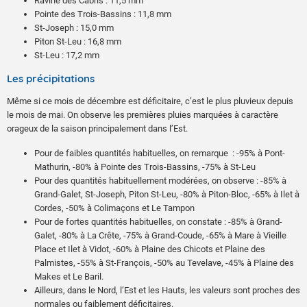
Ravine des Cabris : 11,5 mm
Pointe des Trois-Bassins : 11,8 mm
St-Joseph : 15,0 mm
Piton St-Leu : 16,8 mm
St-Leu : 17,2 mm
Température maximale journalière
Rafales maximales
Les précipitations
Jour le plus chaud : 33,4°C le 23 à Pont-Mathurin
82 km/h (nord-ouest) le 23 à Gros Piton Ste-Rose
Même si ce mois de décembre est déficitaire, c’est le plus pluvieux depuis
Jour le plus frais : 14,3°C le 17 à Bellecombe-Jacob.
81 km/h (est-nord-est) le 17 au Baril
le mois de mai. On observe les premières pluies marquées à caractère
79 km/h (sud-est) le 6 à Pierrefonds-Aéroport
orageux de la saison principalement dans l’Est.
Température minimale journalière
72 km/h (nord-nord-est) le 22 à Pointe des Trois-Bassins
70 km/h (nord-nord-est) le 23 au Port
Pour de faibles quantités habituelles, on remarque : -95% à Pont-
Nuit la plus fraîche : 3,9°C le 5 à Piton Maïdo
69 km/h (est-sud-est) le 6 à Gillot-Aéroport
Mathurin, -80% à Pointe des Trois-Bassins, -75% à St-Leu
Nuit la plus douce : 25,8°C le 24 au Port et à Pointe des Trois-Bassins.
65 (sud-sud-est) le 7 à Pont-Mathurin.
Pour des quantités habituellement modérées, on observe : -85% à
63 km/h (nord-est) le 23 à Colimaçons
Grand-Galet, St-Joseph, Piton St-Leu, -80% à Piton-Bloc, -65% à Ilet à
59 km/h (sud) le 3 à Bellecombe-Jacob.
Cordes, -50% à Colimaçons et Le Tampon
Pour de fortes quantités habituelles, on constate : -85% à Grand-
Galet, -80% à La Crête, -75% à Grand-Coude, -65% à Mare à Vieille
Place et Ilet à Vidot, -60% à Plaine des Chicots et Plaine des
Palmistes, -55% à St-François, -50% au Tevelave, -45% à Plaine des
Makes et Le Baril.
Ailleurs, dans le Nord, l’Est et les Hauts, les valeurs sont proches des
normales ou faiblement déficitaires.