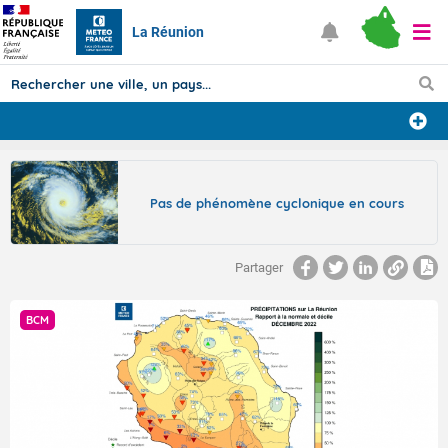
La Réunion
Prévisions
TOUS LES RÉSULTATS
Pas de phénomène cyclonique en cours
Articles
Partager
BCM