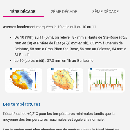
1ÈRE DÉCADE
2ÈME DÉCADE
3ÈME DÉCADE
Averses localement marquées le 10 et la nuit du 10 au 11
Du 10 (19h) au 11 (07h), on relève : 87 mm à Hauts de Ste-Rose (
46,8
mm en 2h
) et Rivière de l’Est (
47,0 mm en
3h), 63 mm à Chemin de
Ceinture, 58 mm à Gros Piton Ste-Rose, 56 mm au Colosse, 54 mm à
St-Benoît
Le 10 (après-midi) : 37,3 mm en 1h au Guillaume.
Ondées localement marquées le 15
Averses marquées le 23 sur les contreforts Nord et Est ; ondées localement
orageuses et fortes le 31
Du 15 (07h) au 16 (07h) : 110 mm à Hauts de Ste-Rose (
44,5 mm en
1h
Du 23 (07h) au 24 (07h) : 174 mm à Plaine des Fougères (
), 80 mm à Takamaka, 69 mm à Chemin de Ceinture, 59 mm à
89,3 mm
Plaine des Fougères, 58 mm à Bras-Pistolet, 54 mm à Bellevue Bras-
en 6h
), 155 mm à Hauts de Ste-Rose (40,3 mm en 1h et
64,0 mm en
Panon
2h
), 98 mm au Brûlé-Val-Fleuri, 88 mm à Takamaka, 77 mm à
Le 15 (13h-20h) : 53 mm à Plaine des Fougères et Bras-Pistolet, 46
Montauban
Les températures
mm à Bellevue Bras-Panon, 42 mm à Montauban
Le 31 (après-midi) : 89 mm à Plaine des Fougères (34,2 mm en 1h et
Le 15 (13h-17h) : 44 mm à Plaine des Cafres (
61,2 mm en 2h), 81 mm à Bras-Long (58,5 mm en 1h et 74,5 mm en
33,3 mm en 1h
)
L’écart* est de +0,2°C pour les températures minimales tandis que la
Le 15 (14h-16h) : 37 mm au Guillaume (
2h), 49 mm à Takamaka.
33,4 mm en 1h
).
moyenne des températures maximales est égale à la normale.
Les journées sont plus chaudes que de coutume dans le Nord (écart de