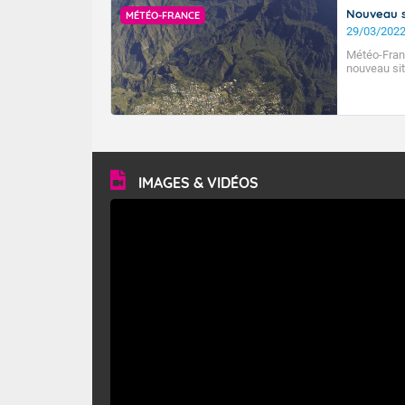
Nouveau s
MÉTÉO-FRANCE
29/03/202
Météo-Fran
nouveau sit
IMAGES & VIDÉOS