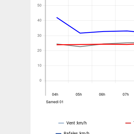
Vent :
km/h
Rafales :
km/h