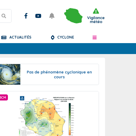
Vigilance
météo
ACTUALITÉS
CYCLONE
Articles
Pas de phénomène cyclonique en
cours
BCM
BCM