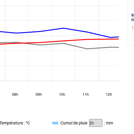
Prévision Saisonnière - La Réunion - Juin
B
2026
R
Prévision de Juin 2026 pour le trimestre Juillet-Août-
T
Septembre 2026
Température : °C
Cumul de pluie
: mm