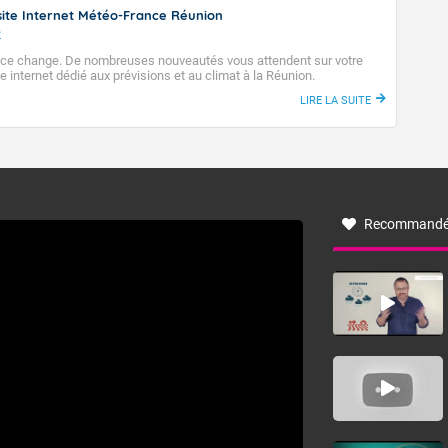
ite Internet Météo-France Réunion
2
ce change. De nombreuses nouveautés vous attendent sur votre
e internet dédié aux prévisions et au climat à la Réunion.
LIRE LA SUITE
Recommandé