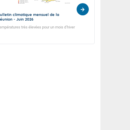
ulletin climatique mensuel de la
Bulletin climatiq
éunion - Juin 2026
Réunion - Mai 20
empératures très élevées pour un mois d’hiver
Sécheresse persist
début d’hiver.