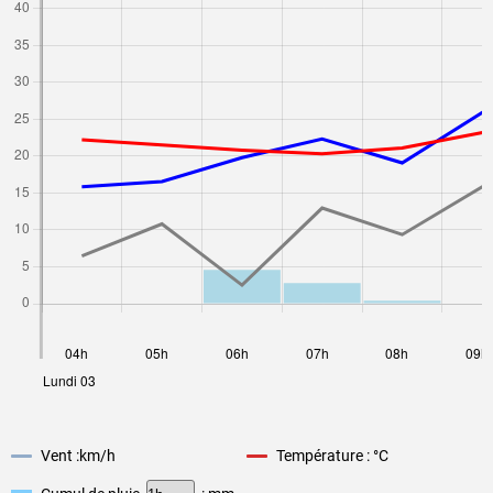
Vent :
km/h
Température : °C