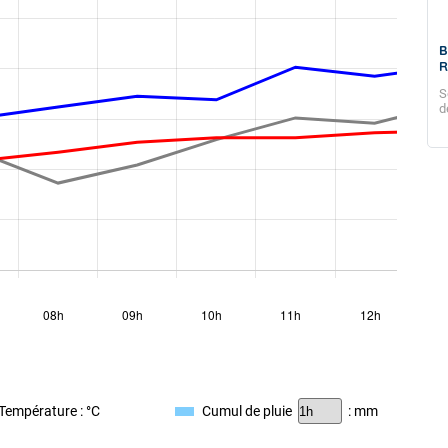
in
Bulletin climatique mensuel de la
B
Réunion - Juin 2026
R
et-Août-
Températures très élevées pour un mois d’hiver
S
d
Température : °C
Cumul de pluie
: mm