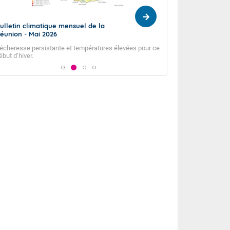
ulletin climatique mensuel de la
Prévision Saisonn
éunion - Mai 2026
Juillet 2026
écheresse persistante et températures élevées pour ce
Prévision de Juillet
ébut d’hiver.
Septembre-Octobre