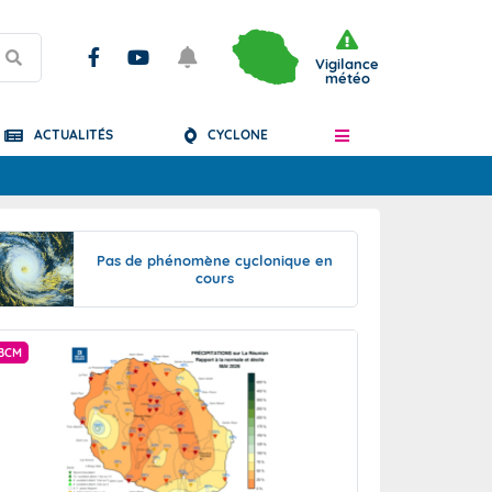
Vigilance
météo
ACTUALITÉS
CYCLONE
Articles
Pas de phénomène cyclonique en
cours
BCM
PRÉVISION SAISONN