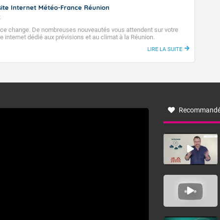
Accéder au site de Météo-France
ite Internet Météo-France Réunion
2
ce change. De nombreuses nouveautés vous attendent sur votre
e internet dédié aux prévisions et au climat à la Réunion.
LIRE LA SUITE
Recommandé