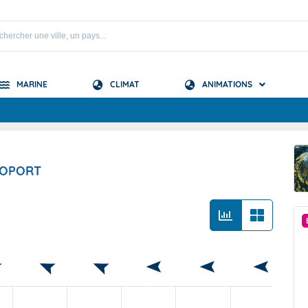
MARINE
CLIMAT
ANIMATIONS
S
 Mascareignes
ROPORT
 Océan Indien
BCM