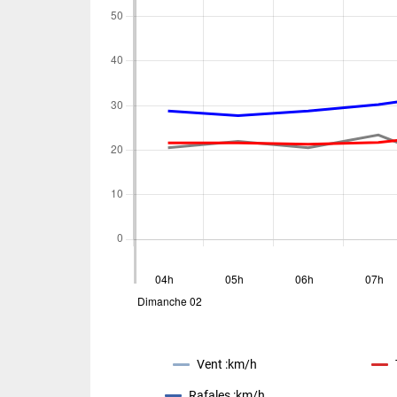
Prévision Saisonnière - La Réunion - Ju
2026
Prévision de Juin 2026 pour le trimestre Juill
Septembre 2026
Vent :
km/h
Rafales :
km/h