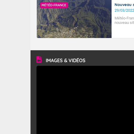
Nouveau s
MÉTÉO-FRANCE
29/03/202
Météo-Fran
nouveau sit
IMAGES & VIDÉOS