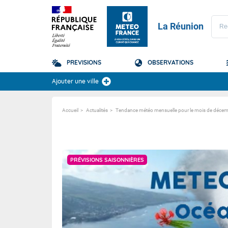
La Réunion
PREVISIONS
OBSERVATIONS
Prévisions
Ajouter une ville
TOUS LES RÉSULTAT
Accueil
Actualités
Tendance météo mensuelle pour le mois de déce
La Réunion
Domaine
Domaine
PRÉVISIONS SAISONNIÈRES