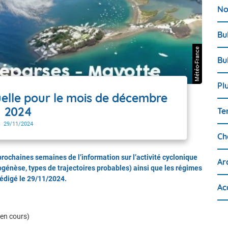
No
Bu
Météo-France
Bu
Pl
lle pour le mois de décembre
2024
Te
29/11/2024
Ch
4 prochaines semaines de l’information sur l’activité cyclonique
Ar
logénèse, types de trajectoires probables) ainsi que les régimes
édigé le 29/11/2024.
Ac
en cours)