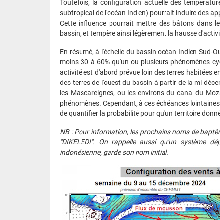
Toutefois, la configuration actuelle des températu
subtropical de l'océan Indien) pourrait induire des a
Cette influence pourrait mettre des bâtons dans le
bassin, et tempère ainsi légèrement la hausse d'activ
En résumé, à l'échelle du bassin océan Indien Sud-Oue
moins 30 à 60% qu'un ou plusieurs phénomènes cyclon
activité est d'abord prévue loin des terres habitées 
des terres de l'ouest du bassin à partir de la mi-d
les Mascareignes, ou les environs du canal du Moz
phénomènes. Cependant, à ces échéances lointaines, il
de quantifier la probabilité pour qu'un territoire donn
NB : Pour information, les prochains noms de baptêm
"DIKELEDI
". On rappelle aussi qu'un système dép
indonésienne, garde son nom initial.