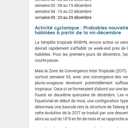
semaine S3 : 09 au 15 décembre
semaine S4 : 16 au 22 décembre
sem
aine S5 : 23 au 29 décembre
Activité cyclonique : Probables nouvel
habitées à partir de la mi-décembre
La tempête tropicale ROBYN, encore active ce vend
devrait rapidement s'affaiblir ce week-end près de l
habitées. Pour les premiers jours de décembre, l'ac
courte pause.
Mais la Zone de Convergence Inter-Tropicale (ZCIT) 
surtout semaine S3, avec une convergence des vents
pluvio-orageuse devenant potentiellement suffi
tropicaux. Ceux-ci se formeraient d'abord sur une la
l'ouest en deuxième quinzaine de décembre. Les v
Equatorial en début de mois, une configuration typi
désormais une bascule vers la structure de Talweg 
cette évolution de la ZCIT se traduit par une desce
alors au sud de 10°S en fin de mois et se rapproche ai