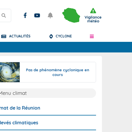
Vigilance
météo
ACTUALITÉS
CYCLONE
Articles
Pas de phénomène cyclonique en
cours
Menu climat
imat de la Réunion
levés climatiques