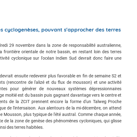
les cyclogenèses, pouvant s'approcher des terres
redi 29 novembre dans la zone de responsabilité australienne,
a frontière orientale de notre bassin, en restant loin des terres
tivité cyclonique sur l'océan Indien Sud devrait donc faire une
devrait ensuite redevenir plus favorable en fin de semaine S2 et
 (rencontre de l'alizé et du flux de mousson) et une activité
santes pour générer de nouveaux systèmes dépressionnaires
rge moitié est du bassin puis gagnant davantage vers le centre et
ents de la ZCIT prennent encore la forme d'un Talweg Proche
que de l'intersaison. Aux alentours de la mi-décembre, on attend
de Mousson, plus typique de l'été austral. Comme chaque année,
nte de la zone de genèse des phénomènes cycloniques, qui glisse
nsi des terres habitées.