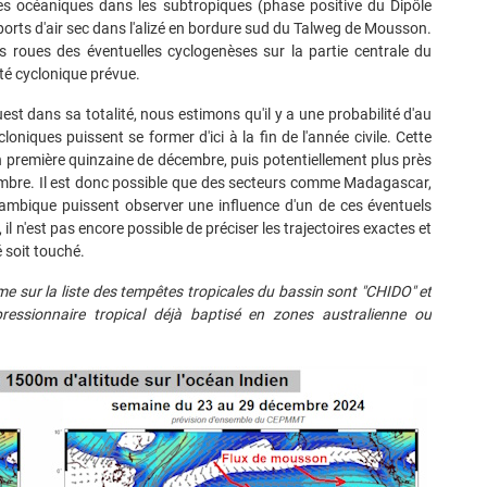
res océaniques dans les subtropiques (phase positive du Dipôle
pports d'air sec dans l'alizé en bordure sud du Talweg de Mousson.
s roues des éventuelles cyclogenèses sur la partie centrale du
ité cyclonique prévue.
st dans sa totalité, nous estimons qu'il y a une probabilité d'au
iques puissent se former d'ici à la fin de l'année civile. Cette
en première quinzaine de décembre, puis potentiellement plus près
écembre. Il est donc possible que des secteurs comme Madagascar,
ambique puissent observer une influence d'un de ces éventuels
 n'est pas encore possible de préciser les trajectoires exactes et
é soit touché.
e sur la liste des tempêtes tropicales du
bassin sont "CHIDO" et
ressionnaire tropical déjà baptisé en zones australienne ou