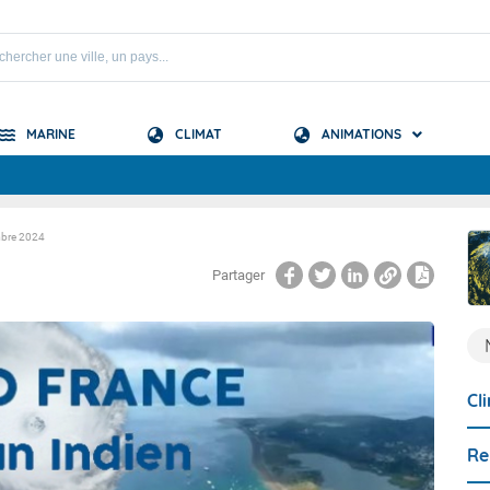
MARINE
CLIMAT
ANIMATIONS
S
mbre 2024
 Mascareignes
Partager
 Océan Indien
Cl
Re