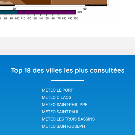
Top 18 des villes les plus consultées
METEO LE PORT
METEO CILAOS
METEO SAINT-PHILIPPE
METEO SAINT-PAUL
METEO LES TROIS-BASSINS
METEO SAINT-JOSEPH